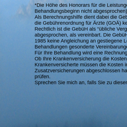
*Die Höhe des Honorars für die Leistunge
Behandlungsbeginn nicht abgesprochen) d
Als Berechnungshilfe dient dabei die Ge
die Gebührenordnung für Ärzte (GOÄ) kei
Rechtlich ist die GebüH als “übliche Verg
abgesprochen, als vereinbart. Die GebüH
1985 keine Angleichung an gestiegene Le
Behandlungen gesonderte Vereinbarunge
Für Ihre Behandlung wird eine Rechnung 
Ob Ihre Krankenversicherung die Kosten e
Krankenversicherte müssen die Kosten in
Zusatzversicherungen abgeschlossen hab
prüfen.
Sprechen Sie mich an, falls Sie zu die