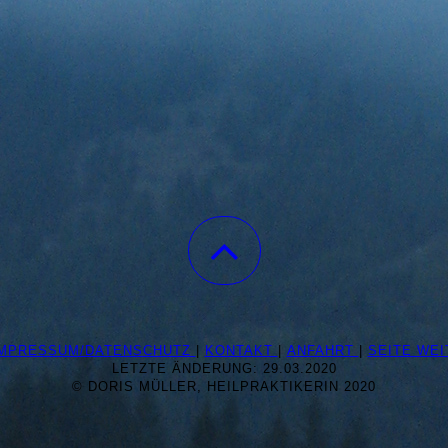
IMPRESSUM/DATENSCHUTZ
|
KONTAKT
|
ANFAHRT
|
SEITE WE
LETZTE ÄNDERUNG: 29.03.2020
© DORIS MÜLLER, HEILPRAKTIKERIN 2020