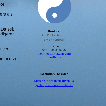
vor
ers als
 Da seit
Kontakt
ndigeren
Am Frickenland 14
87437 Kempten
.
Telefon:
zlich
0831 / 56 59 93 82
info@heilpraktikerin-doris-
mueller.de
ndlung zu
So finden Sie mich
Nutzen Sie den interaktiven La­
ge­plan, um zu mich zu finden