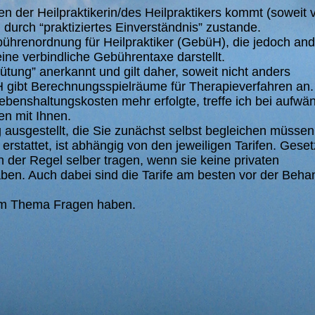
n der Heilpraktikerin/des Heilpraktikers kommt (soweit 
urch “praktiziertes Einverständnis” zustande.
bührenordnung für Heilpraktiker (GebüH), die jedoch and
ne verbindliche Gebührentaxe darstellt.
ütung” anerkannt und gilt daher, soweit nicht anders
 gibt Berechnungsspielräume für Therapieverfahren an.
benshaltungskosten mehr erfolgte, treffe ich bei aufwä
n mit Ihnen.
ausgestellt, die Sie zunächst selbst begleichen müssen
rstattet, ist abhängig von den jeweiligen Tarifen. Geset
 der Regel selber tragen, wenn sie keine privaten
en. Auch dabei sind die Tarife am besten vor der Beha
sem Thema Fragen haben.