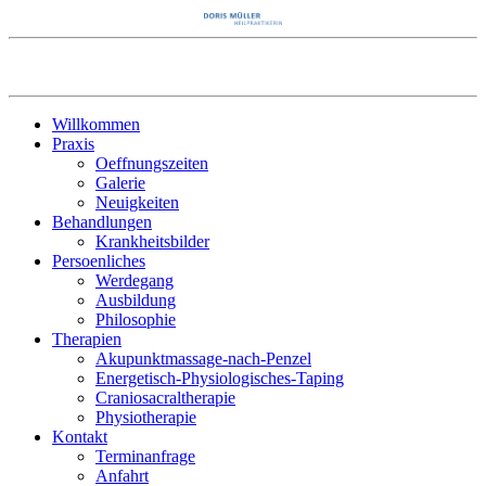
Willkommen
Praxis
Oeffnungszeiten
Galerie
Neuigkeiten
Behandlungen
Krankheitsbilder
Persoenliches
Werdegang
Ausbildung
Philosophie
Therapien
Akupunktmassage-nach-Penzel
Energetisch-Physiologisches-Taping
Craniosacraltherapie
Physiotherapie
Kontakt
Terminanfrage
Anfahrt