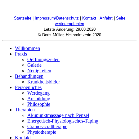
Startseite
|
Impressum/Datenschutz
|
Kontakt
|
Anfahrt
|
Seite
weiterempfehlen
Letzte Änderung: 29.03.2020
© Doris Müller, Heilpraktikerin 2020
Willkommen
Praxis
Oeffnungszeiten
Galerie
Neuigkeiten
Behandlungen
Krankheitsbilder
Persoenliches
Werdegang
Ausbildung
Philosophie
Therapien
Akupunktmassage-nach-Penzel
Energetisch-Physiologisches-Taping
Craniosacraltherapie
Physiotherapie
Kontakt