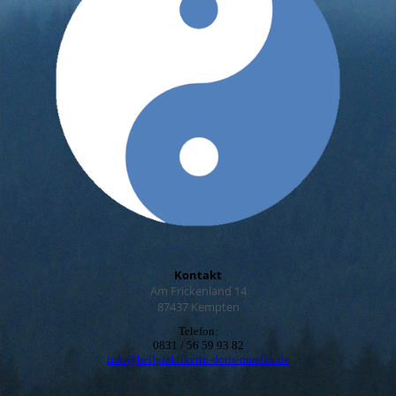
Kontakt
Am Frickenland 14
87437 Kempten
Telefon:
0831 / 56 59 93 82
info@heilpraktikerin-doris-mueller.de