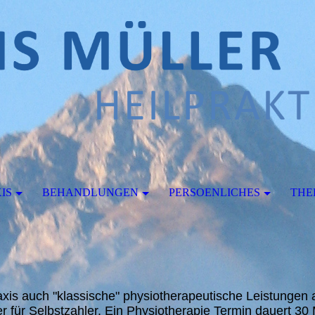
IS
BEHANDLUNGEN
PERSOENLICHES
THE
axis auch "klassische" physiotherapeutische Leistungen 
er für Selbstzahler. Ein Physiotherapie Termin dauert 30