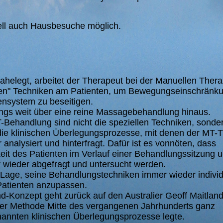
ell auch Hausbesuche möglich.
helegt, arbeitet der Therapeut bei der Manuellen Thera
ven" Techniken am Patienten, um Bewegungseinschränk
ensystem zu beseitigen.
ings weit über eine reine Massagebehandlung hinaus.
Behandlung sind nicht die speziellen Techniken, sonde
ie klinischen Überlegungsprozesse, mit denen der MT-
 analysiert und hinterfragt. Dafür ist es vonnöten, dass
t des Patienten im Verlauf einer Behandlungssitzung 
wieder abgefragt und untersucht werden.
r Lage, seine Behandlungstechniken immer wieder individ
 Patienten anzupassen.
-Konzept geht zurück auf den Australier Geoff Maitland,
iner Methode Mitte des vergangenen Jahrhunderts ganz
annten klinischen Überlegungsprozesse legte.