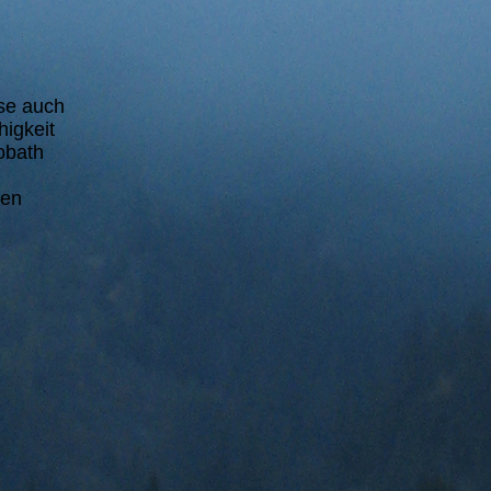
se auch
higkeit
obath
ten