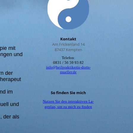
Kontakt
Am Frickenland 14
pie mit
87437 Kempten
ungen und
Telefon:
0831 / 56 59 93 82
info@heilpraktikerin-doris-
mueller.de
rn der
Therapeut
und im
So finden Sie mich
Nutzen Sie den interaktiven La­
uell und
ge­plan, um zu mich zu finden
 der als