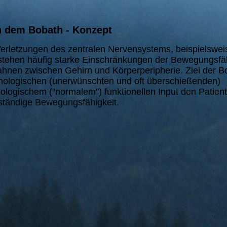
h dem Bobath - Konzept
erletzungen des zentralen Nervensystems, beispielswei
tstehen häufig starke Einschränkungen der Bewegungsfä
ahnen zwischen Gehirn und Körperperipherie. Ziel der B
hologischen (unerwünschten und oft überschießenden)
logischem ("normalem") funktionellen Input den Patien
bständige Bewegungsfähigkeit.