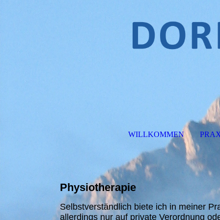
WILLKOMMEN
PRAX
Physiotherapie
Selbstverständlich
biete ich in meiner Pr
allerdings nur auf private Verordnung od