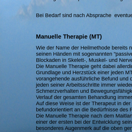
Bei Bedarf sind nach Absprache eventu
Manuelle Therapie (MT)
Wie der Name der Heilmethode bereits na
seinen Händen mit sogenannten "passi
Blockaden in Skelett-, Muskel- und Nerv
Die Manuelle Therapie geht dabei allerd
Grundlage und Herzstück einer jeden MT-
vorangehende ausführliche Befund und d
jeden seiner Arbeitsschritte immer wieder
Schmerzverhalten und Bewegungsfähigkei
Verlauf der gesamten Behandlung immer 
Auf diese Weise ist der Therapeut in de
befundorientiert an die Bedürfnisse des
Die Manuelle Therapie nach dem Maitland
einer der ersten bei der Entwicklung se
besonderes Augenmerk auf die oben gen