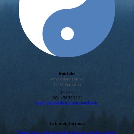
Kontakt
Am Frickenland 14
87437 Kempten
Telefon:
0831 / 56 59 93 82
info@heilpraktikerin-doris-mueller.de
So finden Sie mich
Nutzen Sie den interaktiven La­ge­plan, um zu mich zu finden